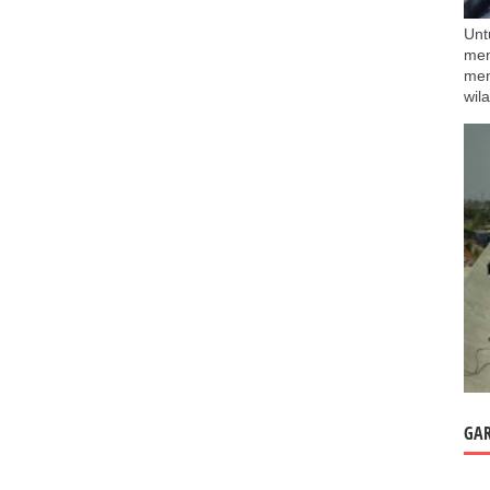
Unt
men
men
wil
GAR