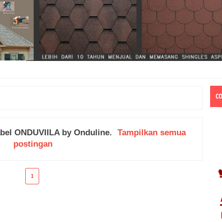
C
abel
ONDUVIILA by Onduline
.
Tampilkan semua
postingan
1