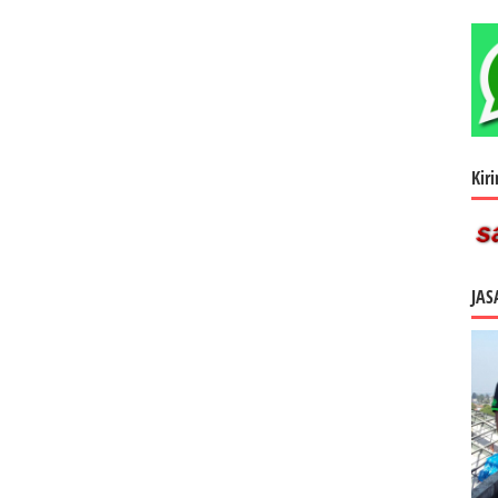
Kir
JAS